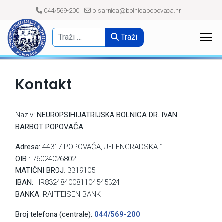
044/569-200
pisarnica@bolnicapopovaca.hr
Traži
Kontakt
Naziv:
NEUROPSIHIJATRIJSKA BOLNICA DR. IVAN
BARBOT POPOVAČA
Adresa:
44317 POPOVAČA, JELENGRADSKA 1
OIB
: 76024026802
MATIČNI BROJ
: 3319105
IBAN:
HR8324840081104545324
BANKA
: RAIFFEISEN BANK
Broj telefona (centrale):
044/569-200