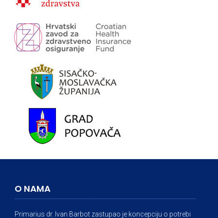
O NAMA
Primarius dr. Ivan Barbot zastupao je koncepciju o potrebi